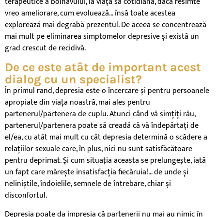
terapeutice a bolnavului, la viața sa cotidiană, dacă resimte
vreo ameliorare, cum evoluează… însă toate acestea
explorează mai degrabă prezentul. De aceea se concentrează
mai mult pe eliminarea simptomelor depresive și există un
grad crescut de recidivă.
De ce este atât de important acest
dialog cu un specialist?
În primul rand, depresia este o încercare și pentru persoanele
apropiate din viața noastră, mai ales pentru
partenerul/partenera de cuplu. Atunci când vă simțiți rău,
partenerul/partenera poate să creadă că vă îndepărtați de
el/ea, cu atât mai mult cu cât depresia determină o scădere a
relațiilor sexuale care, în plus, nici nu sunt satisfăcătoare
pentru deprimat. Și cum situația aceasta se prelungește, iată
un fapt care mărește insatisfacția fiecăruia!… de unde și
neliniștile, îndoielile, semnele de întrebare, chiar și
disconfortul.
Depresia poate da impresia că partenerii nu mai au nimic în