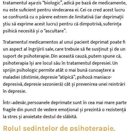
tratamentul
așa
-zis “biologic”,
adică
pe
bază
de medicamente,
nu este suficient pentru vindecarea ei. Cei ce cred acest lucru
se
confruntă
cu o
părere
extrem de
limitativă
(iar
deprimații
știu
să
exprime acest lucru) pentru
că
dimpotrivă
,
suferința
psihică necesită
și
o “ascultare”.
Tratamentul medicamentos
al
unui pacient deprimat poate fi
un aspect
al
îngrijirii
sale
, care trebuie
să
fie
susținut
și
de un
suport de psihoterapie. Din
această
cauză
, putem spune
că
,
psihoterapia
își
are locul
său
în
tratamentul depresiei. Un
sprijin psihologic permite
atât
o
mai
bună
cunoaștere
a
maladiei (distimie, depresie “
atipică
”,
psihoză
maniaco-
depresivă
, depresie
sezonieră)
cât
și
prevenirea unei
reintrări
în
depresie.
Într
–
adevăr,
persoanele deprimate
sunt
în
cea
mai
mare
parte
fragile din punct de vedere
emoțional
și
prezintă
o
rezistență
la
stres
și
anxietate
destul
de
slăbită
.
Rolul ședințelor de psihoterapie.