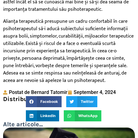
astfel încât el să se cunoască mai bine și să-și dea seama de
importanța tratamentului său psihoterapeutic.
Alianța terapeutică presupune un cadru confortabil în care
psihoterapeutul să-i aducă subiectului suficiente informații
asupra bolii, simptomelor, curabilității, mijloacelor terapeutice
utilizabile. Există și riscul de a face o eventuală scurtă
incursiune prin experiența sa terapeutică. În ceea ce-o
privește, persoana deprimată, împărtășește ceea ce simte,
pune întrebări, vorbește despre temerile și speranțele sale.
Adesea ea se simte respinsa sau neînțeleasă de anturaj, de
aceea are nevoie să apeleze la un psihoterapeut.
Postat de
Bernard Tatomir
September 4, 2024
Distribuie:
Facebook
Twitter
LinkedIn
WhatsApp
Alte articole...