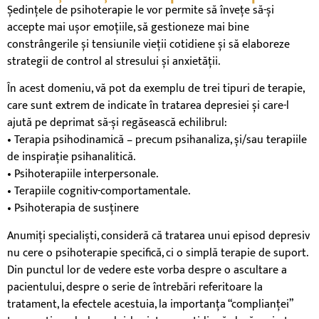
Ședințele de psihoterapie le vor permite să învețe să-și
accepte mai ușor emoțiile, să gestioneze mai bine
constrângerile și tensiunile vieții cotidiene și să elaboreze
strategii de control al stresului și anxietății.
În acest domeniu, vă pot da exemplu de trei tipuri de terapie,
care sunt extrem de indicate în tratarea depresiei și care-l
ajută pe deprimat să-și regăsească echilibrul:
• Terapia psihodinamică – precum psihanaliza, și/sau terapiile
de inspirație psihanalitică.
• Psihoterapiile interpersonale.
• Terapiile cognitiv-comportamentale.
• Psihoterapia de susținere
Anumiți specialiști, consideră că tratarea unui episod depresiv
nu cere o psihoterapie specifică, ci o simplă terapie de suport.
Din punctul lor de vedere este vorba despre o ascultare a
pacientului, despre o serie de întrebări referitoare la
tratament, la efectele acestuia, la importanța “complianței”