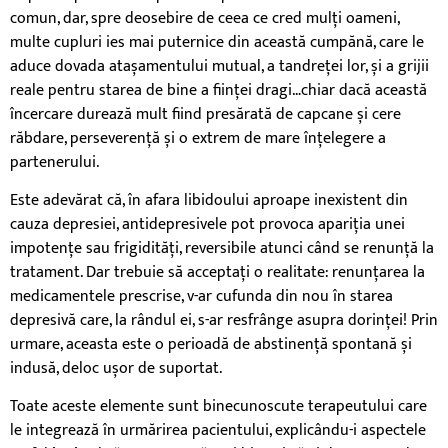
comun, dar, spre deosebire de ceea ce cred mulți oameni,
multe cupluri ies mai puternice din această cumpănă, care le
aduce dovada atașamentului mutual, a tandreței lor, și a grijii
reale pentru starea de bine a ființei dragi…chiar dacă această
încercare durează mult fiind presărată de capcane și cere
răbdare, perseverență și o extrem de mare înțelegere a
partenerului.
Este adevărat că, în afara libidoului aproape inexistent din
cauza depresiei, antidepresivele pot provoca apariția unei
impotențe sau frigidități, reversibile atunci când se renunță la
tratament. Dar trebuie să acceptați o realitate: renunțarea la
medicamentele prescrise, v-ar cufunda din nou în starea
depresivă care, la rândul ei, s-ar resfrânge asupra dorinței! Prin
urmare, aceasta este o perioadă de abstinență spontană și
indusă, deloc ușor de suportat.
Toate aceste elemente sunt binecunoscute terapeutului care
le integrează în urmărirea pacientului, explicându-i aspectele