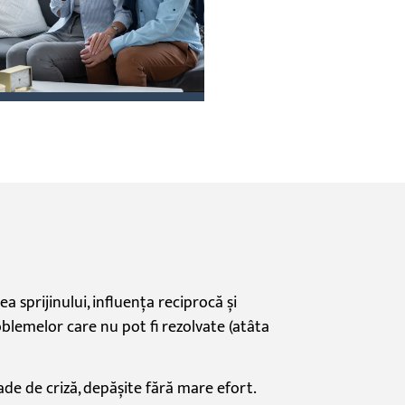
ea sprijinului,
influența
reciprocă
și
lemelor care nu pot fi rezolvate (
atâta
oade de
criză,
depășite
fără
mare
efort.