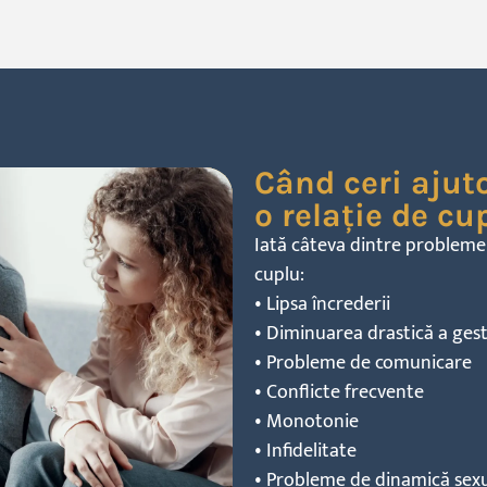
Când ceri ajuto
o relație de cu
Iată
câteva
dintre probleme
cuplu:
• Lipsa
încrederii
• Diminuarea
drastică
a gest
• Probleme de comunicare
• Conflicte
frecvente
• Monotonie
• Infidelitate
• Probleme de
dinamică
sex