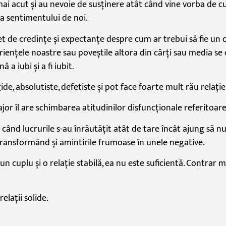
mai
acut
și
au nevoie de
susținere
atât
când
vine
vorba
de
c
a sentimentului de noi.
et
de
credințe
și
expectanțe despre cum ar trebui
să
fie un 
riențele
noastre
sau
poveștile
altora din
cărți
sau
media se
nă
a iubi
și
a fi iubit.
gide, absolutiste, defetiste
și
pot face foarte mult
rău
relație
major
îl
are schimbarea atitudinilor disfuncționale referitoar
e
când
lucrurile s-au
înrăutățit
atât
de
tare
încât
ajung
să
n
transformând
și
amintirile frumoase
în
unele negative.
 un cuplu
și
o
relație
stabilă
, ea nu este
suficientă
. Contrar m
relații
solide.