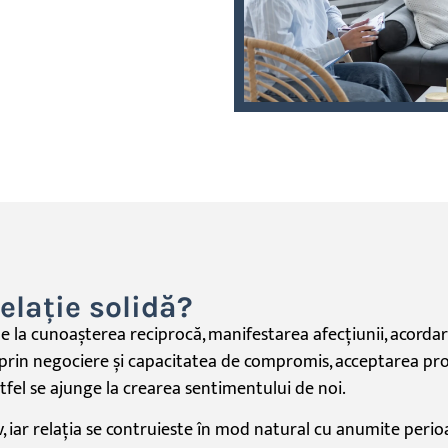
elație solidă?
de
la
cunoașterea
reciprocă
, manifestarea
afecțiunii
, acordar
prin negociere
și
capacitatea de compromis, acceptarea prob
stfel se ajunge
la
crearea sentimentului de noi.
, iar
relația
se contruieste
în
mod natural cu anumite peri