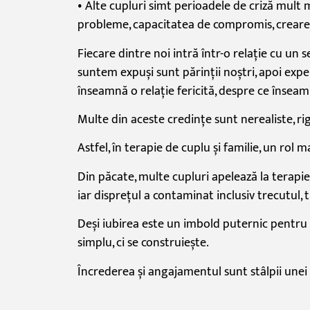
• Alte cupluri
simt
perioadele de
criză
mult
probleme, capacitatea de compromis, creare
Fiecare dintre noi
intră
într
-o
relație
cu un
s
suntem
expuși
sunt
părinții
noștri
, apoi
expe
înseamnă o
relație
fericită
, despre ce
înseam
Multe din aceste
credințe
sunt
nerealiste, ri
Astfel,
în
terapie de cuplu și familie, un rol 
Din
păcate,
multe cupluri
apelează
la
terapi
iar
disprețul
a contaminat inclusiv trecutul,
Deși
iubirea este un
imbold
puternic pentru
simplu, ci se construiește.
Încrederea
și
angajamentul
sunt
stâlpii
unei