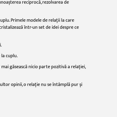
unoașterea
reciprocă
, rezolvarea de
cuplu. Primele modele de
relații
la
care
cristalizează
într
-un
set
de idei despre ce
i
.
e
la
cuplu.
u
mai
găsească
nicio
parte
pozitivă
a
relației,
ultor opinii, o
relație
nu se
întâmplă
pur
și