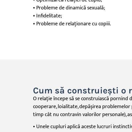
• Optimizarea
relației
de cuplu;
• Probleme de
dinamică
sexuală;
• Infidelitate;
• Probleme de
relaționare
cu copiii.
Cum să construiești o r
O
relație
începe
să
se
construiască
pornind 
cooperare, loialitate,
depășirea
problemelor 
timp
cât
nu contravin valorilor personale), a
• Unele cupluri
aplică
aceste lucruri instinctiv